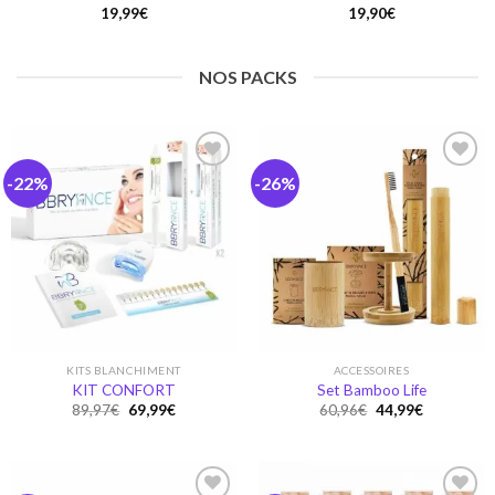
19,99
€
19,90
€
NOS PACKS
-22%
-26%
Ajouter
Ajouter
à la
à la
wishlist
wishlist
KITS BLANCHIMENT
ACCESSOIRES
KIT CONFORT
Set Bamboo Life
Original
Current
Original
Current
89,97
€
69,99
€
60,96
€
44,99
€
price
price
price
price
was:
is:
was:
is:
89,97€.
69,99€.
60,96€.
44,99€.