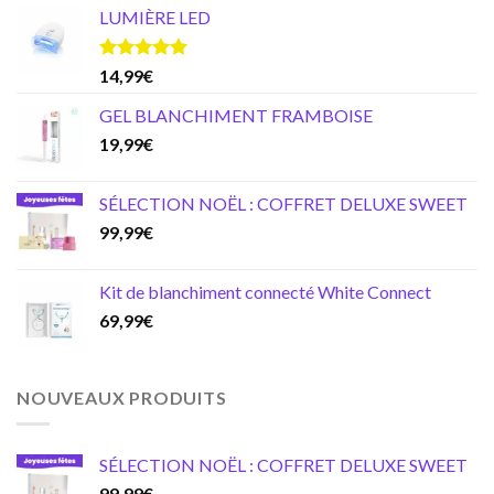
LUMIÈRE LED
Note
5.00
14,99
€
sur 5
GEL BLANCHIMENT FRAMBOISE
19,99
€
SÉLECTION NOËL : COFFRET DELUXE SWEET
99,99
€
Kit de blanchiment connecté White Connect
69,99
€
NOUVEAUX PRODUITS
SÉLECTION NOËL : COFFRET DELUXE SWEET
99,99
€