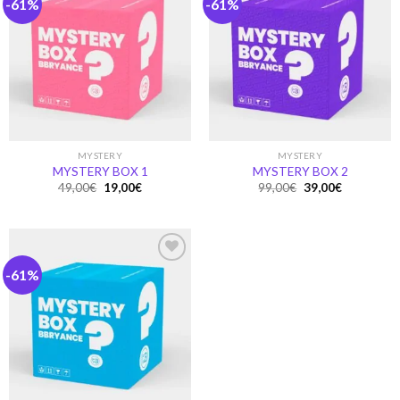
-61%
-61%
Ajouter
Ajouter
à la
à la
wishlist
wishlist
MYSTERY
MYSTERY
MYSTERY BOX 1
MYSTERY BOX 2
Original
Current
Original
Current
49,00
€
19,00
€
99,00
€
39,00
€
price
price
price
price
was:
is:
was:
is:
49,00€.
19,00€.
99,00€.
39,00€.
-61%
Ajouter
à la
wishlist