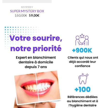
MYSTERY
SUPER MYSTERY BOX
Original
Current
150,00
€
59,00
€
price
price
was:
is:
150,00€.
59,00€.