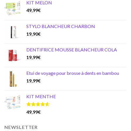
KIT MELON
49,99
€
STYLO BLANCHEUR CHARBON
19,90
€
DENTIFRICE MOUSSE BLANCHEUR COLA
19,99
€
Etui de voyage pour brosse à dents en bambou
19,99
€
KIT MENTHE
Note
4.59
49,99
€
sur 5
NEWSLETTER