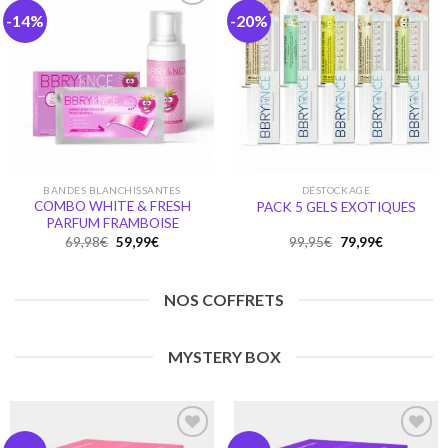
-14%
-20%
Ajouter
Ajouter
à la
à la
wishlist
wishlist
BANDES BLANCHISSANTES
DÉSTOCKAGE
COMBO WHITE & FRESH
PACK 5 GELS EXOTIQUES
PARFUM FRAMBOISE
Original
Current
Original
Current
69,98
€
59,99
€
99,95
€
79,99
€
price
price
price
price
was:
is:
was:
is:
69,98€.
59,99€.
99,95€.
79,99€.
NOS COFFRETS
MYSTERY BOX