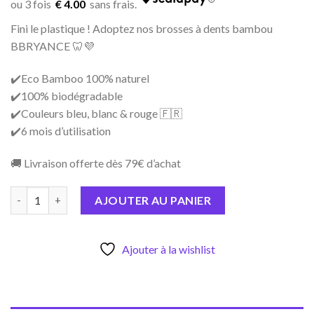
was:
is:
€ 4.00
15,98€.
11,99€.
Fini le plastique ! Adoptez nos brosses à dents bambou
BBRYANCE 🦷💜
✔️Eco Bamboo 100% naturel
✔️100% biodégradable
✔️Couleurs bleu, blanc & rouge 🇫🇷
✔️6 mois d’utilisation
🚚 Livraison offerte dès 79€ d’achat
quantité de BROSSES A DENTS BAMBOU BLEU BLANC ROUGE X
AJOUTER AU PANIER
Ajouter à la wishlist