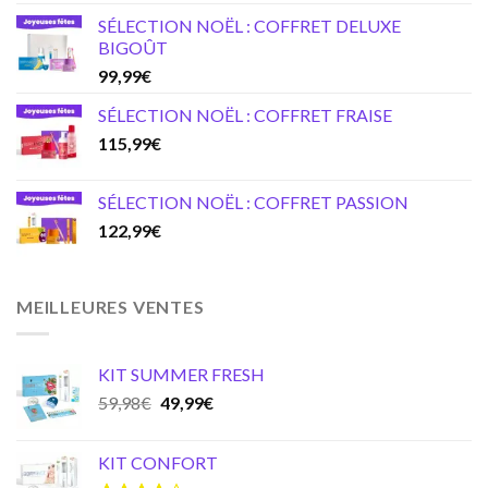
SÉLECTION NOËL : COFFRET DELUXE
BIGOÛT
99,99
€
SÉLECTION NOËL : COFFRET FRAISE
115,99
€
SÉLECTION NOËL : COFFRET PASSION
122,99
€
MEILLEURES VENTES
KIT SUMMER FRESH
Original
Current
59,98
€
49,99
€
price
price
was:
is:
KIT CONFORT
59,98€.
49,99€.