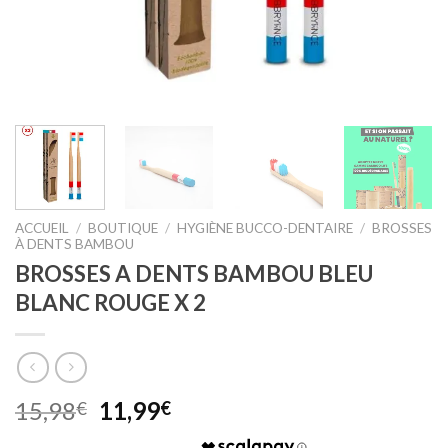
ACCUEIL
/
BOUTIQUE
/
HYGIÈNE BUCCO-DENTAIRE
/
BROSSES
À DENTS BAMBOU
BROSSES A DENTS BAMBOU BLEU
BLANC ROUGE X 2
Original
Current
15,98
11,99
€
€
price
price