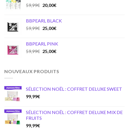
Original
Current
59,99
€
20,00
€
price
price
was:
is:
BBPEARL BLACK
59,99€.
20,00€.
Original
Current
59,99
€
25,00
€
price
price
was:
is:
BBPEARL PINK
59,99€.
25,00€.
Original
Current
59,99
€
25,00
€
price
price
was:
is:
59,99€.
25,00€.
NOUVEAUX PRODUITS
SÉLECTION NOËL : COFFRET DELUXE SWEET
99,99
€
SÉLECTION NOËL : COFFRET DELUXE MIX DE
FRUITS
99,99
€