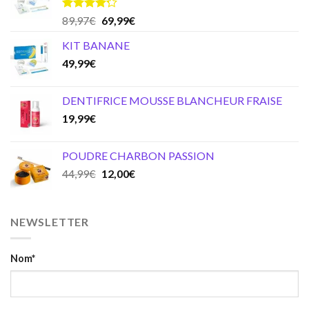
Note
4.20
Original
Current
89,97
€
69,99
€
sur 5
price
price
KIT BANANE
was:
is:
49,99
€
89,97€.
69,99€.
DENTIFRICE MOUSSE BLANCHEUR FRAISE
19,99
€
POUDRE CHARBON PASSION
Original
Current
44,99
€
12,00
€
price
price
was:
is:
44,99€.
12,00€.
NEWSLETTER
Nom*