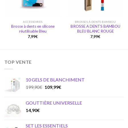
ACCESSOIRES
BROSSES À DENTS BAMBOU
Brosse à dents en silicone
BROSSE A DENTS BAMBOU
réutilisable Bleu
BLEU BLANC ROUGE
7,99
€
7,99
€
TOP VENTE
10 GELS DE BLANCHIMENT
Original
Current
199,90
€
109,99
€
price
price
was:
is:
GOUTTIÈRE UNIVERSELLE
199,90€.
109,99€.
14,90
€
SET LES ESSENTIELS