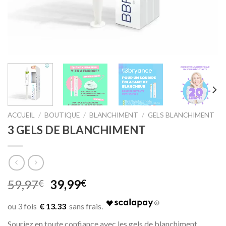
ACCUEIL
/
BOUTIQUE
/
BLANCHIMENT
/
GELS BLANCHIMENT
3 GELS DE BLANCHIMENT
Original
Current
59,97
39,99
€
€
price
price
was:
is:
€ 13.33
59,97€.
39,99€.
Souriez en toute confiance avec les gels de blanchiment