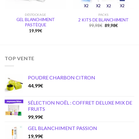
DÉSTOCKAGE
PACKS
GEL BLANCHIMENT
2 KITS DE BLANCHIMENT
PASTÈQUE
Original
Current
99,98
€
89,98
€
price
price
19,99
€
was:
is:
99,98€.
89,98€.
TOP VENTE
POUDRE CHARBON CITRON
44,99
€
SÉLECTION NOËL : COFFRET DELUXE MIX DE
FRUITS
99,99
€
GEL BLANCHIMENT PASSION
19,99
€