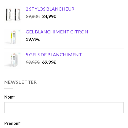
2 STYLOS BLANCHEUR
Original
Current
39,80
€
34,99
€
price
price
was:
is:
GEL BLANCHIMENT CITRON
39,80€.
34,99€.
19,99
€
5 GELS DE BLANCHIMENT
Original
Current
99,95
€
69,99
€
price
price
was:
is:
99,95€.
69,99€.
NEWSLETTER
Nom*
Prenom*