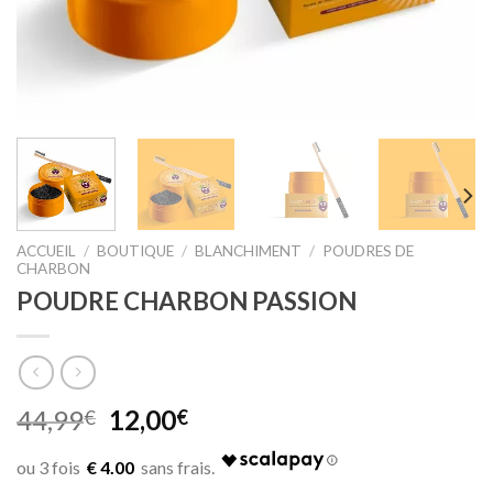
ACCUEIL
/
BOUTIQUE
/
BLANCHIMENT
/
POUDRES DE
CHARBON
POUDRE CHARBON PASSION
Original
Current
44,99
12,00
€
€
price
price
was:
is:
€ 4.00