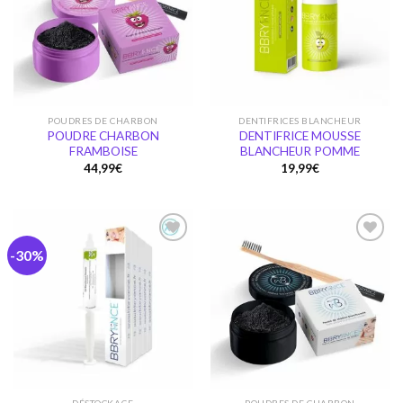
Ajouter
Ajouter
à la
à la
wishlist
wishlist
POUDRES DE CHARBON
DENTIFRICES BLANCHEUR
POUDRE CHARBON
DENTIFRICE MOUSSE
FRAMBOISE
BLANCHEUR POMME
44,99
€
19,99
€
-30%
Ajouter
Ajouter
à la
à la
wishlist
wishlist