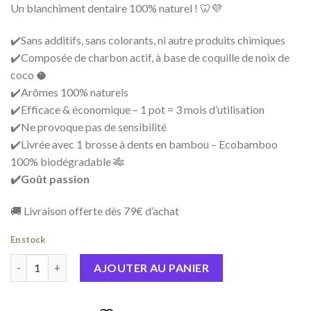
44,99€.
12,00€.
Un blanchiment dentaire 100% naturel ! 🦷💜
✔️Sans additifs, sans colorants, ni autre produits chimiques
✔️Composée de charbon actif, à base de coquille de noix de
coco 🥥
✔️Arômes 100% naturels
✔️Efficace & économique – 1 pot = 3 mois d’utilisation
✔️Ne provoque pas de sensibilité
✔️Livrée avec 1 brosse à dents en bambou – Ecobamboo
100% biodégradable 🎋
✔️Goût passion
🚚 Livraison offerte dès 79€ d’achat
En stock
quantité de POUDRE CHARBON PASSION
AJOUTER AU PANIER