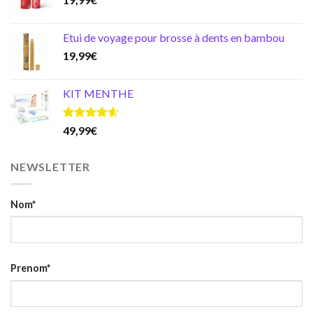
Etui de voyage pour brosse à dents en bambou
19,99
€
KIT MENTHE
Note
4.59
49,99
€
sur 5
NEWSLETTER
Nom*
Prenom*