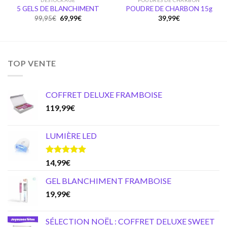
DÉSTOCKAGE
POUDRES DE CHARBON
5 GELS DE BLANCHIMENT
POUDRE DE CHARBON 15g
Original
Current
99,95
€
69,99
€
39,99
€
price
price
was:
is:
99,95€.
69,99€.
TOP VENTE
COFFRET DELUXE FRAMBOISE
119,99
€
LUMIÈRE LED
Note
5.00
14,99
€
sur 5
GEL BLANCHIMENT FRAMBOISE
19,99
€
SÉLECTION NOËL : COFFRET DELUXE SWEET