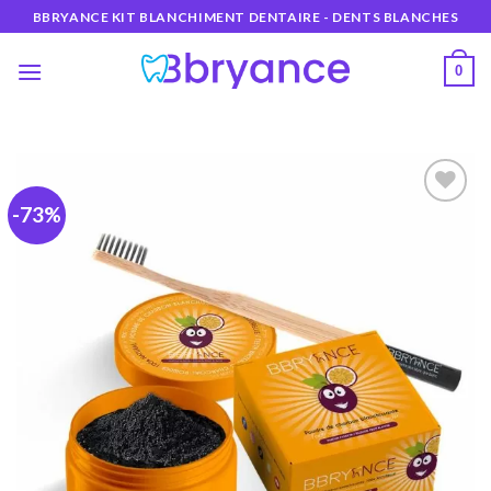
Skip
BBRYANCE KIT BLANCHIMENT DENTAIRE - DENTS BLANCHES
to
content
0
-73%
Ajouter
à la
wishlist