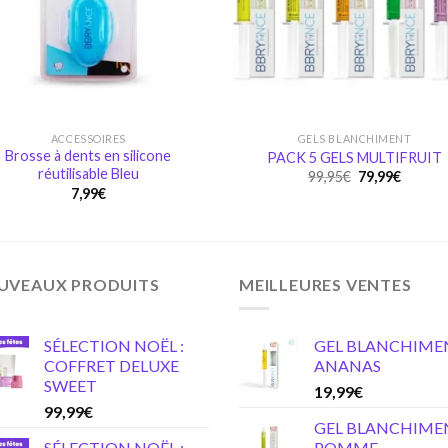
ACCESSOIRES
GELS BLANCHIMENT
Brosse à dents en silicone
PACK 5 GELS MULTIFRUIT
réutilisable Bleu
Original
Curren
99,95
€
79,99
€
price
price
7,99
€
was:
is:
99,95€.
79,99€.
UVEAUX PRODUITS
MEILLEURES VENTES
SÉLECTION NOËL :
GEL BLANCHIME
COFFRET DELUXE
ANANAS
SWEET
19,99
€
99,99
€
GEL BLANCHIME
SÉLECTION NOËL :
POMME