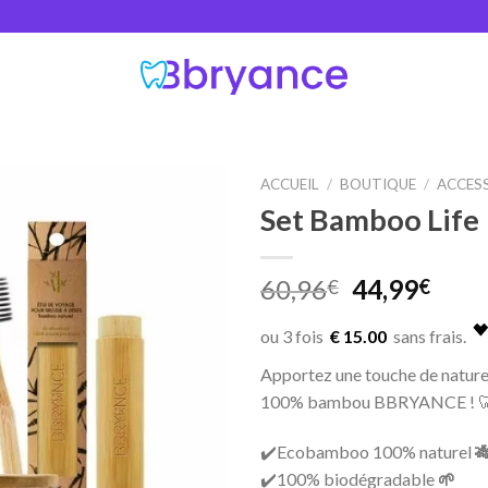
ACCUEIL
/
BOUTIQUE
/
ACCES
Set Bamboo Life
Ajouter
Original
Curr
60,96
44,99
€
€
à la
price
pric
wishlist
was:
is:
€ 15.00
60,96€.
44,9
Apportez une touche de naturel
100% bambou BBRYANCE ! 
✔️Ecobamboo 100% naturel

✔️100% biodégradable
🌱