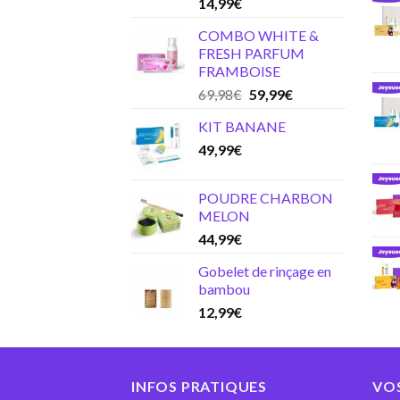
14,99
€
COMBO WHITE &
FRESH PARFUM
FRAMBOISE
Original
Current
69,98
€
59,99
€
price
price
KIT BANANE
was:
is:
49,99
€
69,98€.
59,99€.
POUDRE CHARBON
MELON
44,99
€
Gobelet de rinçage en
bambou
12,99
€
INFOS PRATIQUES
VO