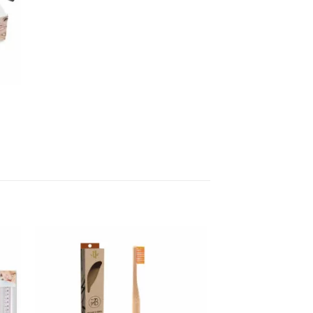
ter
Ajouter
a
à la
ist
wishlist