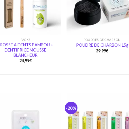
PACKS
POUDRES DE CHARBON
ROSSE A DENTS BAMBOU +
POUDRE DE CHARBON 15g
DENTIFRICE MOUSSE
39,99
€
BLANCHEUR
24,99
€
-20%
Ajouter
Ajou
à la
à l
wishlist
wishl