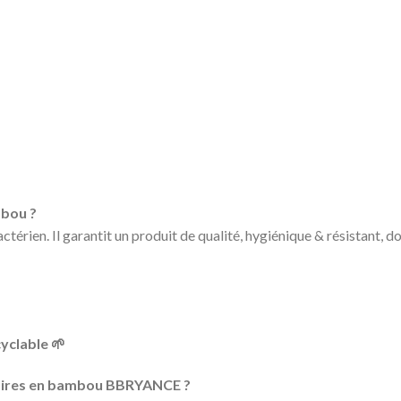
mbou ?
rien. Il garantit un produit de qualité, hygiénique & résistant, dou
yclable 🌱
oires en bambou BBRYANCE ?