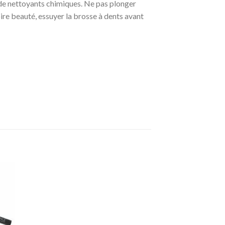
er de nettoyants chimiques. Ne pas plonger
ire beauté, essuyer la brosse à dents avant
ter
a
ist