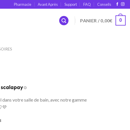
Pharmacie
Avant Après
Support
FAQ
Conseils
PANIER /
0,00
€
0
SOIRES
ent
e
9€.
 dans votre salle de bain, avec notre gamme
💜
