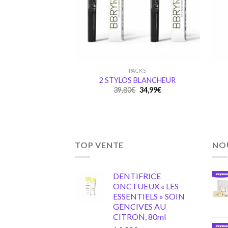
PACKS
2 STYLOS BLANCHEUR
Original
Current
39,80
€
34,99
€
price
price
was:
is:
39,80€.
34,99€.
TOP VENTE
NO
DENTIFRICE
ONCTUEUX « LES
ESSENTIELS » SOIN
GENCIVES AU
CITRON, 80ml