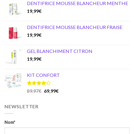
DENTIFRICE MOUSSE BLANCHEUR MENTHE
19,99
€
DENTIFRICE MOUSSE BLANCHEUR FRAISE
19,99
€
GEL BLANCHIMENT CITRON
19,99
€
KIT CONFORT
Note
4.20
Original
Current
89,97
€
69,99
€
sur 5
price
price
was:
is:
NEWSLETTER
89,97€.
69,99€.
Nom*