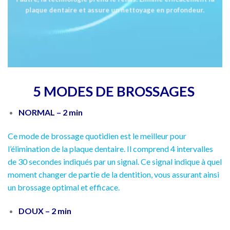
plaque dentaire et assure un nettoyage en profondeur.
5 MODES DE BROSSAGES
NORMAL – 2 min
Ce mode de brossage quotidien est le meilleur pour
l’élimination de la plaque dentaire. Il comprend 4 intervalles
de 30 secondes indiqués par un signal. Ce signal indique à quel
moment changer de partie de la dentition, vous assurant ainsi
un brossage optimal et efficace.
DOUX – 2 min