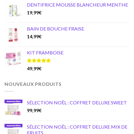
DENTIFRICE MOUSSE BLANCHEUR MENTHE
was:
is:
19,99
€
59,97€.
39,99€.
BAIN DE BOUCHE FRAISE
14,99
€
KIT FRAMBOISE
Note
5.00
49,99
€
sur 5
NOUVEAUX PRODUITS
SÉLECTION NOËL : COFFRET DELUXE SWEET
99,99
€
SÉLECTION NOËL : COFFRET DELUXE MIX DE
FRUITS