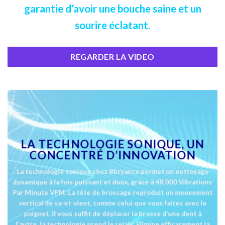
garantie d’avoir une bouche saine et un
sourire éclatant.
REGARDER LA VIDEO
LA TECHNOLOGIE SONIQUE, UN
CONCENTRÉ D’INNOVATION
La technologie sonique chez Bbryance permet un nettoyage
dynamique à la fois puissant et doux, grâce à 48 000 Vibrations
Par Minute VPM. La tête de brossage reproduit un mouvement
vertical de va-et-vient, comme celui que vous faites avec le
poignet. Il vous suffit de déplacer la brosse d’une dent à
l’autre, la technologie prend le relais. Elimine efficacement la