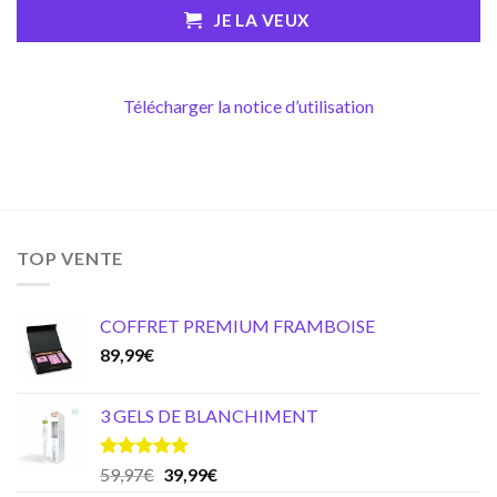
JE LA VEUX
Télécharger la notice d’utilisation
TOP VENTE
COFFRET PREMIUM FRAMBOISE
89,99
€
3 GELS DE BLANCHIMENT
Note
5.00
Original
Current
59,97
€
39,99
€
sur 5
price
price