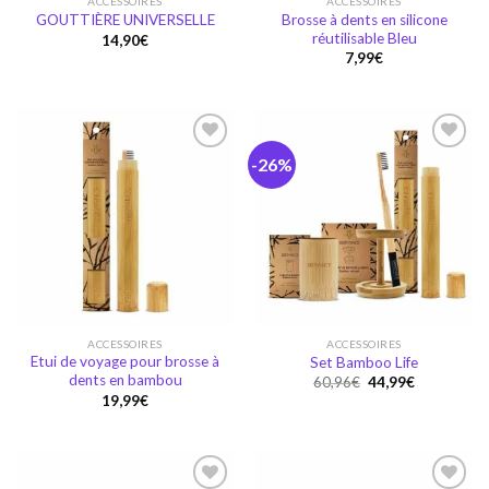
ACCESSOIRES
ACCESSOIRES
Brosse à dents en silicone
GOUTTIÈRE UNIVERSELLE
réutilisable Bleu
14,90
€
7,99
€
-26%
Ajouter
Ajouter
à la
à la
wishlist
wishlist
ACCESSOIRES
ACCESSOIRES
Etui de voyage pour brosse à
Set Bamboo Life
dents en bambou
Original
Current
60,96
€
44,99
€
price
price
19,99
€
was:
is:
60,96€.
44,99€.