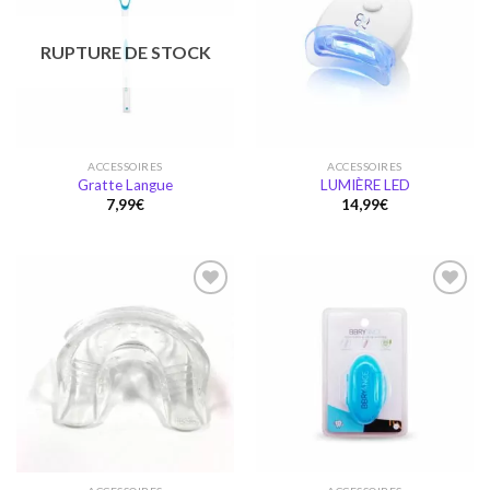
Ajouter
Ajouter
à la
à la
RUPTURE DE STOCK
wishlist
wishlist
ACCESSOIRES
ACCESSOIRES
Gratte Langue
LUMIÈRE LED
7,99
€
14,99
€
Ajouter
Ajouter
à la
à la
wishlist
wishlist