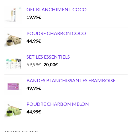
GEL BLANCHIMENT COCO
19,99
€
POUDRE CHARBON COCO
44,99
€
SET LES ESSENTIELS
Original
Current
59,99
€
20,00
€
price
price
was:
is:
BANDES BLANCHISSANTES FRAMBOISE
59,99€.
20,00€.
49,99
€
POUDRE CHARBON MELON
44,99
€